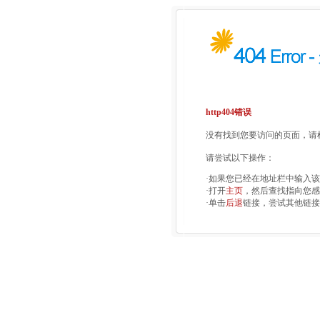
http404错误
没有找到您要访问的页面，请检
请尝试以下操作：
·如果您已经在地址栏中输入
·打开
主页
，然后查找指向您感
·单击
后退
链接，尝试其他链接